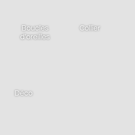
Boucles
Collier
d'oreilles
Déco