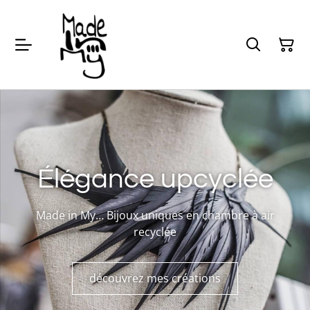
Élégance upcyclée
Made in My… Bijoux uniques en chambre à air
recyclée
découvrez mes créations