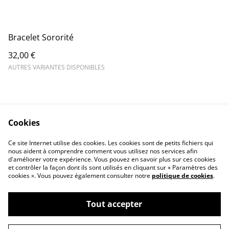
Bracelet Sororité
32,00 €
AUTRES VARIANTES DISPONIBLES
Cookies
Contactez moi
Conditions Légales
Ce site Internet utilise des cookies. Les cookies sont de petits fichiers qui
Politique de Cookies
nous aident à comprendre comment vous utilisez nos services afin
d'améliorer votre expérience. Vous pouvez en savoir plus sur ces cookies
et contrôler la façon dont ils sont utilisés en cliquant sur « Paramètres des
cookies ». Vous pouvez également consulter notre
politique de cookies
.
Tout accepter
©
2026
Made in my